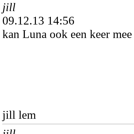
jill
09.12.13 14:56
kan Luna ook een keer mee
jill lem
jill